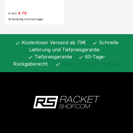
€ 79
€ 180
Vorläufig nicht auf Lager
Kostenloser Versand ab 79€
Schnelle
check
check
Lieferung und Tiefpreisgarantie
Tiefpreisgarantie
60-Tage-
check
check
Rückgaberecht
Mehr als 365.000 Kunden
check