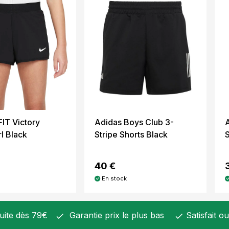
FIT Victory
Adidas Boys Club 3-
rl Black
Stripe Shorts Black
S
40 €
En stock
tuite dès 79€
Garantie prix le plus bas
Satisfait o
check
check