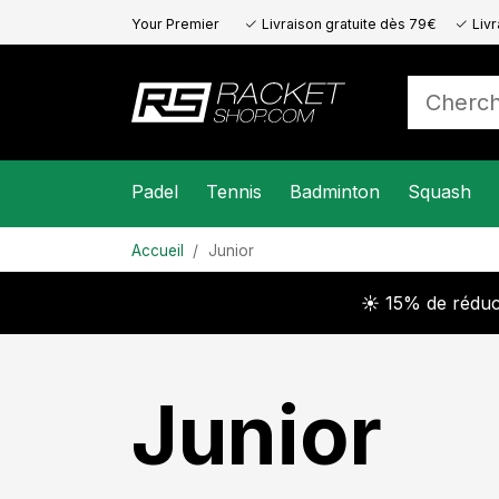
Your Premier
Livraison gratuite dès 79€
Livr
Online Racket
Store
Padel
Tennis
Badminton
Squash
Accueil
Junior
☀️ 15% de réduct
Junior