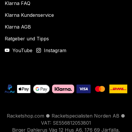
Klarna FAQ
Klarna Kundenservice
Klarna AGB
Ratgeber und Tipps
YouTube
Instagram
Racketshop.com ● Racketspecialisten Norden AB ●
VAT: SE556812053801
Birger Dahlerus Väg 12 Hus A6, 176 69 Järfälla,