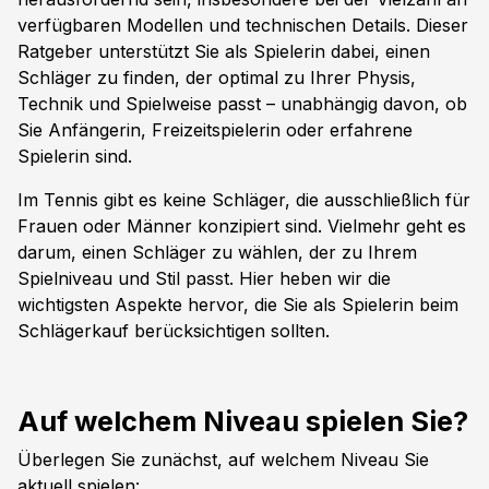
verfügbaren Modellen und technischen Details. Dieser
Ratgeber unterstützt Sie als Spielerin dabei, einen
Schläger zu finden, der optimal zu Ihrer Physis,
Technik und Spielweise passt – unabhängig davon, ob
Sie Anfängerin, Freizeitspielerin oder erfahrene
Spielerin sind.
Im Tennis gibt es keine Schläger, die ausschließlich für
Frauen oder Männer konzipiert sind. Vielmehr geht es
darum, einen Schläger zu wählen, der zu Ihrem
Spielniveau und Stil passt. Hier heben wir die
wichtigsten Aspekte hervor, die Sie als Spielerin beim
Schlägerkauf berücksichtigen sollten.
Auf welchem Niveau spielen Sie?
Überlegen Sie zunächst, auf welchem Niveau Sie
aktuell spielen: