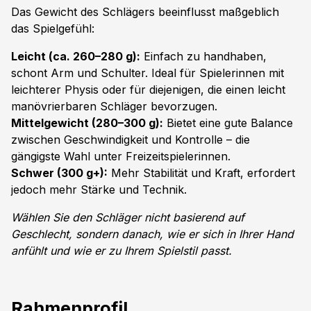
Das Gewicht des Schlägers beeinflusst maßgeblich
das Spielgefühl:
Leicht (ca. 260–280 g):
Einfach zu handhaben,
schont Arm und Schulter. Ideal für Spielerinnen mit
leichterer Physis oder für diejenigen, die einen leicht
manövrierbaren Schläger bevorzugen.
Mittelgewicht (280–300 g):
Bietet eine gute Balance
zwischen Geschwindigkeit und Kontrolle – die
gängigste Wahl unter Freizeitspielerinnen.
Schwer (300 g+):
Mehr Stabilität und Kraft, erfordert
jedoch mehr Stärke und Technik.
Wählen Sie den Schläger nicht basierend auf
Geschlecht, sondern danach, wie er sich in Ihrer Hand
anfühlt und wie er zu Ihrem Spielstil passt.
Rahmenprofil