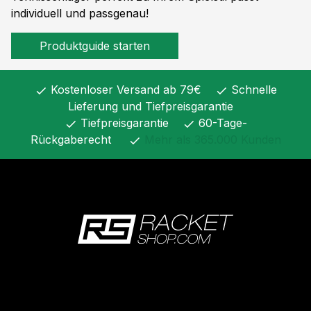
individuell und passgenau!
Produktguide starten
Kostenloser Versand ab 79€
Schnelle
check
check
Lieferung und Tiefpreisgarantie
Tiefpreisgarantie
60-Tage-
check
check
Rückgaberecht
Mehr als 365.000 Kunden
check