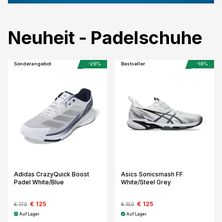
Neuheit - Padelschuhe
Sonderangebot
-26%
Bestseller
-16%
Adidas CrazyQuick Boost
Asics Sonicsmash FF
Padel White/Blue
White/Steel Grey
€ 125
€ 125
€ 170
€ 150
Auf Lager
Auf Lager