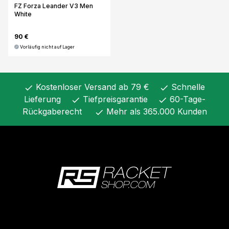
FZ Forza Leander V3 Men
White
90 €
Vorläufig nicht auf Lager
Kostenloser Versand ab 79 €
Schnelle
check
check
Lieferung
Tiefpreisgarantie
60-Tage-
check
check
Rückgaberecht
Mehr als 365.000 Kunden
check