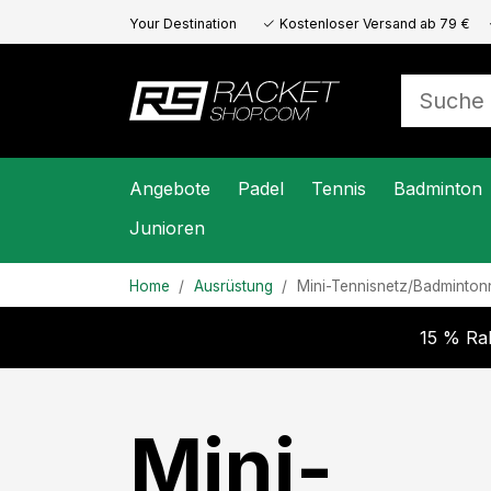
Your Destination
Kostenloser Versand ab 79 €
for All Racket
Sports
Angebote
Padel
Tennis
Badminton
Junioren
Home
Ausrüstung
Mini-Tennisnetz/Badminton
15 % Rab
Mini-