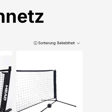
nnetz
Sortierung:
Beliebtheit