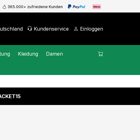
365.000+ zufriedene Kunden
utschland
Kundenservice
Einloggen
tung
Kleidung
Damen
ACKET15