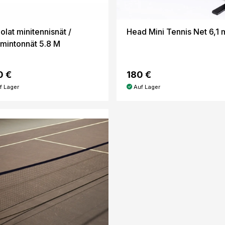
olat minitennisnät /
Head Mini Tennis Net 6,1 
mintonnät 5.8 M
0 €
180 €
f Lager
Auf Lager