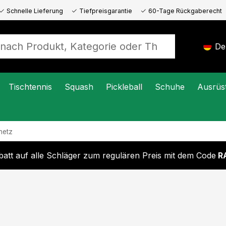
Schnelle Lieferung
Tiefpreisgarantie
60-Tage Rückgaberecht
De
Tischtennis
Squash
Pickleball
Schuhe
Ausrüs
netz
att auf alle Schläger zum regulären Preis mit dem Code
R