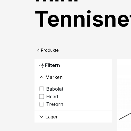
Tennisne
4
Produkte
Filtern
Marken
Babolat
Head
Tretorn
Lager