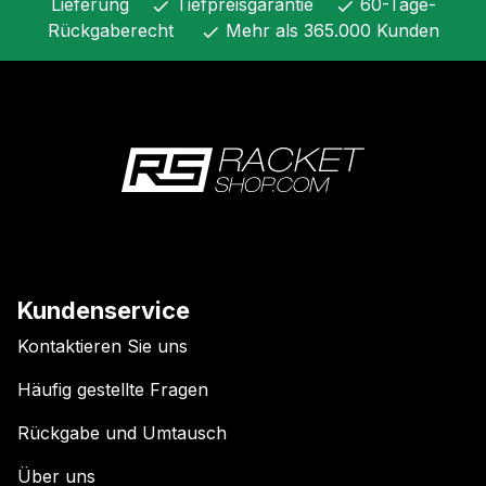
Lieferung
Tiefpreisgarantie
60-Tage-
check
check
Rückgaberecht
Mehr als 365.000 Kunden
check
Kundenservice
Kontaktieren Sie uns
Häufig gestellte Fragen
Rückgabe und Umtausch
Über uns