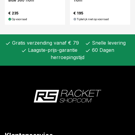
Blue 360 110m
110m
€ 235
€ 195
Op voorraad
Tijdelijk niet op voorraad
Gratis verzending vanaf € 79
Snelle levering
check
check
Laagste-prijs-garantie
60 Dagen
check
check
herroepingstijd