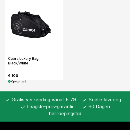
Cabra Luxury Bag
Black/White
€ 100
Op voorraad
Gratis verzending vanaf € 79
Snelle levering
check
check
Laagste-prijs-garantie
60 Dagen
check
check
herroepingstijd