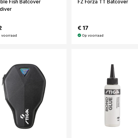
ble Fish Batcover
FZ Forza TT Batcover
diver
2
€ 17
 voorraad
Op voorraad