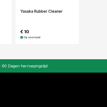
Yasaka Rubber Cleaner
€ 10
Op voorraad
60 Dagen herroepingstijd
k