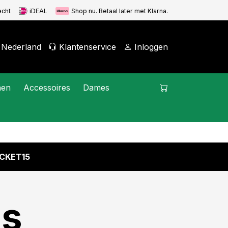
echt
iDEAL
Shop nu. Betaal later met Klarna.
Nederland
Klantenservice
Inloggen
nen
Accessoires
Dames
CKET15
es