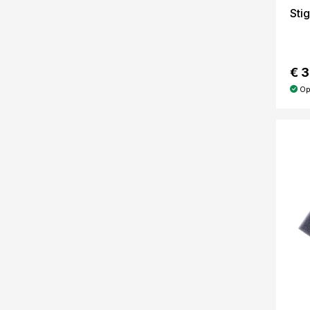
Sti
€ 
Op