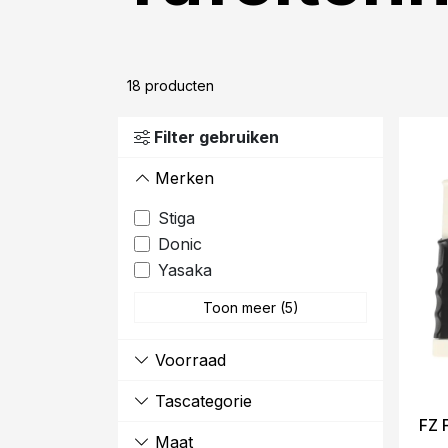
18
producten
Filter gebruiken
Merken
Stiga
Donic
Yasaka
Toon meer (5)
Voorraad
Tascategorie
FZ 
Maat