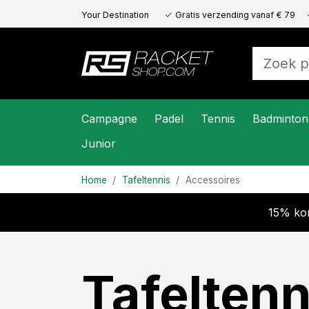
Your Destination
Gratis verzending vanaf € 79
for All Racket
Sports
Campagne
Padel
Tennis
Badminton
Junior
Home
Tafeltennis
Accessoires
15% kor
Tafelten