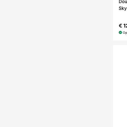
Dou
Sky
€ 1
Op