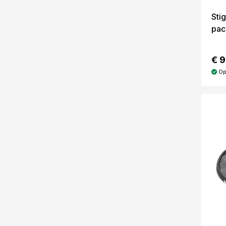
Sti
pac
€ 9
Op