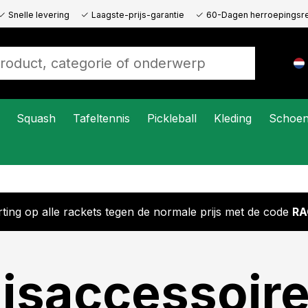
Snelle levering
Laagste-prijs-garantie
60-Dagen herroepingsr
Squash
Tafeltennis
Pickleball
Kleding
Schoe
ting op alle rackets tegen de normale prijs met de code
RA
nisaccessoir