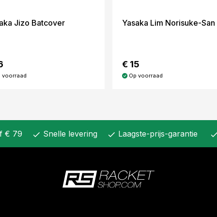
aka Jizo Batcover
Yasaka Lim Norisuke-San
6
€ 15
 voorraad
Op voorraad
f € 79
Snelle levering
Laagste-prijs-garantie
check
check
chec