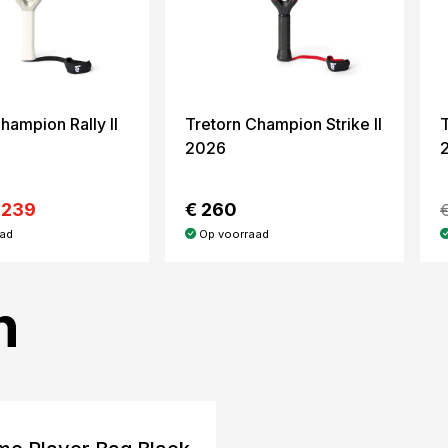
hampion Rally II
Tretorn Champion Strike II
T
2026
 239
€ 260
aad
Op voorraad
n