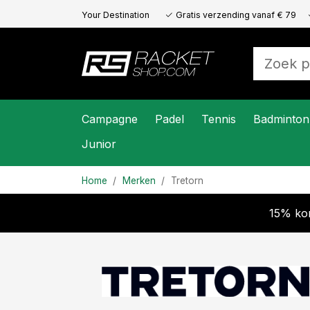
Your Destination
Gratis verzending vanaf € 79
for All Racket
Sports
Campagne
Padel
Tennis
Badminton
Junior
Home
Merken
Tretorn
15% kor