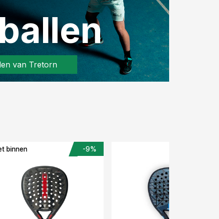
ballen
len van Tretorn
t binnen
-9%
-17