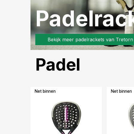
Padelrac
Bekijk meer padelrackets van Tretorn
Padel
Net binnen
Net binnen