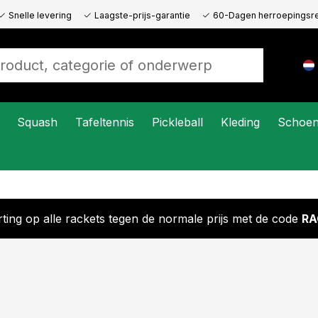
Snelle levering
Laagste-prijs-garantie
60-Dagen herroepingsr
Squash
Tafeltennis
Pickleball
Kleding
Schoe
ting op alle rackets tegen de normale prijs met de code
RA