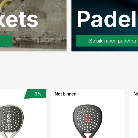
kets
Padel
Bekijk meer padelbal
-8%
Net binnen
Ne